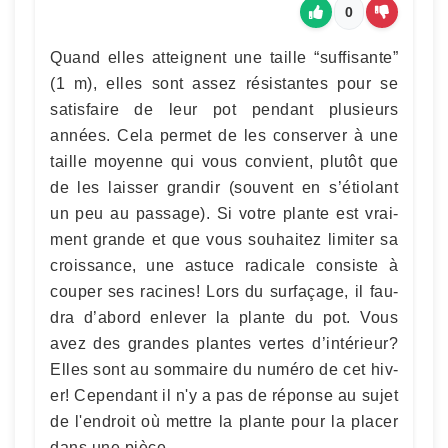
0
Quand elles atteignent une taille “suff­isante”
(1 m), elles sont assez résis­tantes pour se
sat­is­faire de leur pot pen­dant plusieurs
années. Cela per­met de les con­serv­er à une
taille moyenne qui vous con­vient, plutôt que
de les laiss­er grandir (sou­vent en s’étiolant
un peu au pas­sage). Si votre plante est vrai­
ment grande et que vous souhaitez lim­iter sa
crois­sance, une astuce rad­i­cale con­siste à
couper ses racines! Lors du sur­façage, il fau­
dra d’abord enlever la plante du pot. Vous
avez des grandes plantes vertes d’in­térieur?
Elles sont au som­maire du numéro de cet hiv­
er! Cependant il n'y a pas de réponse au sujet
de l'endroit où mettre la plante pour la placer
dans une pièce.