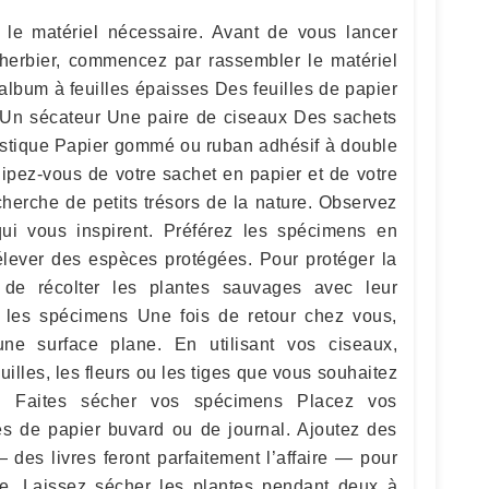
e matériel nécessaire. Avant de vous lancer
 herbier, commencez par rassembler le matériel
album à feuilles épaisses Des feuilles de papier
 Un sécateur Une paire de ciseaux Des sachets
astique Papier gommé ou ruban adhésif à double
uipez-vous de votre sachet en papier et de votre
cherche de petits trésors de la nature. Observez
qui vous inspirent. Préférez les spécimens en
élever des espèces protégées. Pour protéger la
s de récolter les plantes sauvages avec leur
z les spécimens Une fois de retour chez vous,
ne surface plane. En utilisant vos ciseaux,
illes, les fleurs ou les tiges que vous souhaitez
er. Faites sécher vos spécimens Placez vos
es de papier buvard ou de journal. Ajoutez des
 des livres feront parfaitement l’affaire — pour
me. Laissez sécher les plantes pendant deux à