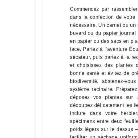
Commencez par rassembler l
dans la confection de votre
nécessaire. Un carnet ou un 
buvard ou du papier journal
en papier ou des sacs en pl
face. Partez à l’aventure Éq
sécateur, puis partez à la re
et choisissez des plantes 
bonne santé et évitez de pr
biodiversité, abstenez-vou
système racinaire. Prépare
déposez vos plantes sur u
découpez délicatement les feu
inclure dans votre herbi
spécimens entre deux feuill
poids légers sur le dessus —
faciliter un séchage unifor