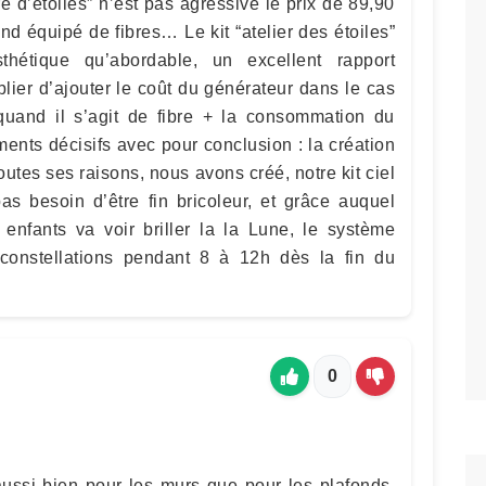
e d’étoiles” n’est pas agressive le prix de 89,90
ond équipé de fibres… Le kit “atelier des étoiles”
thétique qu’abordable, un excellent rapport
ublier d’ajouter le coût du générateur dans le cas
uand il s’agit de fibre + la consommation du
ents décisifs avec pour conclusion : la création
toutes ses raisons, nous avons créé, notre kit ciel
pas besoin d’être fin bricoleur, et grâce auquel
enfants va voir briller la la Lune, le système
 constellations pendant 8 à 12h dès la fin du
0
 aussi bien pour les murs que pour les plafonds,