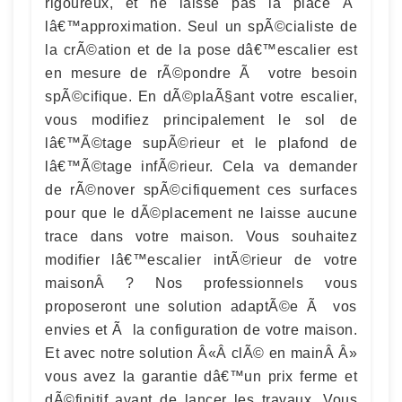
rigoureux, et ne laisse pas la place Ã
lâ€™approximation. Seul un spÃ©cialiste de
la crÃ©ation et de la pose dâ€™escalier est
en mesure de rÃ©pondre Ã votre besoin
spÃ©cifique. En dÃ©plaÃ§ant votre escalier,
vous modifiez principalement le sol de
lâ€™Ã©tage supÃ©rieur et le plafond de
lâ€™Ã©tage infÃ©rieur. Cela va demander
de rÃ©nover spÃ©cifiquement ces surfaces
pour que le dÃ©placement ne laisse aucune
trace dans votre maison. Vous souhaitez
modifier lâ€™escalier intÃ©rieur de votre
maisonÂ ? Nos professionnels vous
proposeront une solution adaptÃ©e Ã vos
envies et Ã la configuration de votre maison.
Et avec notre solution Â«Â clÃ© en mainÂ Â»
vous avez la garantie dâ€™un prix ferme et
dÃ©finitif avant de lancer les travaux. Vous