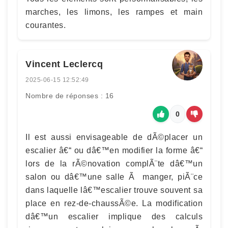
marches, les limons, les rampes et main
courantes.
Vincent Leclercq
2025-06-15 12:52:49
Nombre de réponses : 16
0
Il est aussi envisageable de dÃ©placer un
escalier â€“ ou dâ€™en modifier la forme â€“
lors de la rÃ©novation complÃ¨te dâ€™un
salon ou dâ€™une salle Ã manger, piÃ¨ce
dans laquelle lâ€™escalier trouve souvent sa
place en rez-de-chaussÃ©e. La modification
dâ€™un escalier implique des calculs