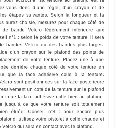
 pour accrocher sa tenture au plafond est la
ez-vous donc d’une règle, d’un crayon et de
 les étapes suivantes. Selon la longueur et la
ous aurez choisie, mesurez pour chaque côté de
r de bande Velcro légèrement inférieure aux
eil n°1 : selon le poids de votre tenture, il sera
de bandes Velcro ou des bandes plus larges.
aide d’un crayon sur le plafond des points de
mplacement de votre tenture. Placez une à une
ée derrière chaque côté de votre tenture en
ur que la face adhésive colle à la tenture.
elcro sont positionnées sur la face postérieure
ressivement un coté de la tenture sur le plafond
our que la face adhésive colle bien au plafond.
é jusqu’à ce que votre tenture soit totalement
ien étirée. Conseil n°4 : pour encore plus
lafond, utilisez votre pistolet à colle chaude et
 Velcro qui sera en contact avec le plafond.